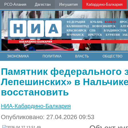
РСО-Алания
Дагестан
Ингушетия
Кабардино-Балкария
ФЕДЕРАЦИЯ
КУБАНЬ
КАВКАЗ
ЯРОС
КАЛИНИНГРАД
НОВОСИБИРСК
АЛТ
КРАСНОЯРСК
СПБ
ВЛАДИВОСТОК
МУРМАНСК
ИРКУТСК
БУРЯТИЯ
ЗА
ЭКОНОМИКА
ПОЛИТИКА
ВЛАСТЬ
ОБЩЕСТВО
АВТО
КОНТАКТЫ
Памятник федерального 
Лепешинских» в Нальчике
восстановить
НИА-Кабардино-Балкария
Опубликовано: 27.04.2026 09:53