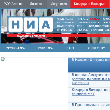
РСО-Алания
Дагестан
Ингушетия
Кабардино-Балкария
ФЕДЕРАЦИЯ
КУБАНЬ
КАВКАЗ
ЯРОС
КАЛИНИНГРАД
НОВОСИБИРСК
АЛТ
КРАСНОЯРСК
СПБ
ВЛАДИВОСТОК
МУРМАНСК
ИРКУТСК
БУРЯТИЯ
ЗА
ЭКОНОМИКА
ПОЛИТИКА
ВЛАСТЬ
ОБЩЕСТВО
АВТО
КОНТАКТЫ
В Нальчике 8 августа со
В селении Атажукино за
реставрации памятника 
высоте 910
Кабардино-Балкария пол
по оплате ЖКУ
В Приэльбрусье стартуе