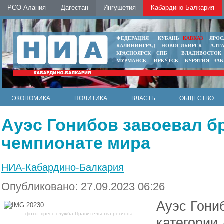
РСО-Алания
Дагестан
Ингушетия
Кабардино-Балкария
ФЕДЕРАЦИЯ
КУБАНЬ
КАВКАЗ
ЯРОС
КАЛИНИНГРАД
НОВОСИБИРСК
АЛТ
КРАСНОЯРСК
СПБ
ВЛАДИВОСТОК
МУРМАНСК
ИРКУТСК
БУРЯТИЯ
ЗА
ЭКОНОМИКА
ПОЛИТИКА
ВЛАСТЬ
ОБЩЕСТВО
АВТО
КОНТАКТЫ
Ауэс Гонибов завоевал б
чемпионате мира
НИА-Кабардино-Балкария
Опубликовано: 27.09.2023 06:26
Ауэс Гони
фото: пресс-служба Правительства региона
категории 