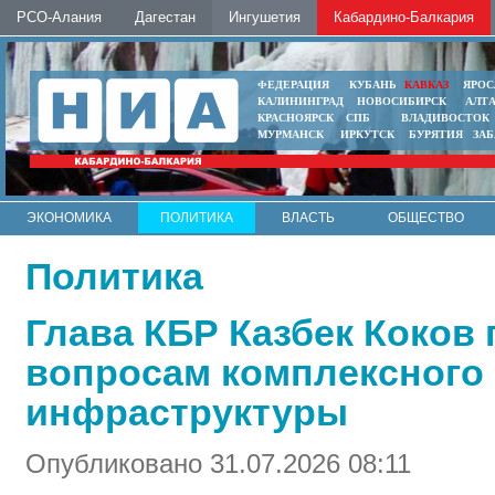
РСО-Алания
Дагестан
Ингушетия
Кабардино-Балкария
ФЕДЕРАЦИЯ
КУБАНЬ
КАВКАЗ
ЯРОС
КАЛИНИНГРАД
НОВОСИБИРСК
АЛТ
КРАСНОЯРСК
СПБ
ВЛАДИВОСТОК
МУРМАНСК
ИРКУТСК
БУРЯТИЯ
ЗА
ЭКОНОМИКА
ПОЛИТИКА
ВЛАСТЬ
ОБЩЕСТВО
АВТО
КОНТАКТЫ
Политика
Глава КБР Казбек Коков
вопросам комплексного
инфраструктуры
Опубликовано 31.07.2026 08:11