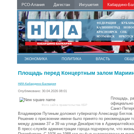
РСО-Алания
Дагестан
Ингушетия
Кабардино-Ба
ФЕДЕРАЦИЯ
КУБАН
КАЛИНИНГРАД
НОВО
КРАСНОЯРСК
СПБ
МУРМАНСК
ИРКУТСК
ЭКОНОМИКА
ПОЛИТИКА
ВЛАСТЬ
ОБЩ
Площадь перед Концертным залом Мариинс
НИА-Кабардино-Балкария
Опубликовано: 30.04.2026 08:01
Площадь, ра
официально 
Фото сайта правительства КБР
Санкт-Петер
Владимиром Путиным доложил губернатор Александр Беглов.
Решение о присвоении имени было принято по рекомендации 
между домами 37 и 39 на улице Декабристов в Адмиралтейско
В пресс-службе администрации города подчеркнули, что жизн
Петербургом. С 1976 по 1988 год он был художественным рук