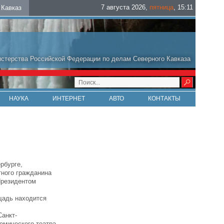
7 августа 2026
,
пятница
,
15
:
11
Кавказ
стерства Российской Федерации по делам Северного Кавказа
НАУКА
ИНТЕРНЕТ
АВТО
КОНТАКТЫ
рбурге,
ного гражданина
Президентом
щадь находится
Санкт-
емического театра