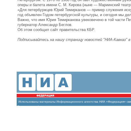
оперы и балета имени С. М. Кирова (ныне — Мариинский театр
«Для петербуржцев Юрий Темирканов — пример служения искус
год объявлен Годом петербургской культуры, и сегодня мы д
Важно, что имя Юрия Темирканова увековечено в той части П
губернатор Александр Беглов.
Об этом сообщил сайт правительства КБР.
Подписывайтесь на нашу страницу новостей "НИА-Кавказ" 
Использованы материалы Информационного агентства НИА «Федерация» свиде
(Роскомнадзор)