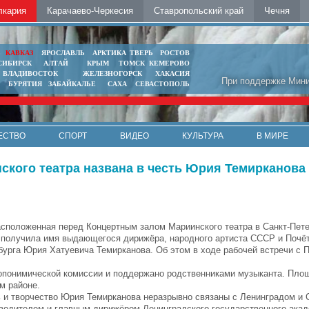
лкария
Карачаево-Черкесия
Ставропольский край
Чечня
Ь
КАВКАЗ
ЯРОСЛАВЛЬ
АРКТИКА
ТВЕРЬ
РОСТОВ
СИБИРСК
АЛТАЙ
КРЫМ
ТОМСК
КЕМЕРОВО
ВЛАДИВОСТОК
ЖЕЛЕЗНОГОРСК
ХАКАСИЯ
При поддержке Мини
БУРЯТИЯ
ЗАБАЙКАЛЬЕ
САХА
СЕВАСТОПОЛЬ
ЕСТВО
СПОРТ
ВИДЕО
КУЛЬТУРА
В МИРЕ
кого театра названа в честь Юрия Темирканова
сположенная перед Концертным залом Мариинского театра в Санкт-Пете
получила имя выдающегося дирижёра, народного артиста СССР и Почёт
бурга Юрия Хатуевича Темирканова. Об этом в ходе рабочей встречи с 
топонимической комиссии и поддержано родственниками музыканта. Пло
м районе.
ь и творчество Юрия Темирканова неразрывно связаны с Ленинградом и 
оводителем и главным дирижёром Ленинградского государственного акад