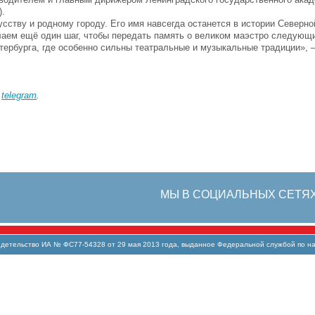
).
ству и родному городу. Его имя навсегда останется в истории Северно
елаем ещё один шаг, чтобы передать память о великом маэстро следующ
етербурга, где особенно сильны театральные и музыкальные традиции»,
в
telegram
.
МЫ В СОЦИАЛЬНЫХ СЕТЯ
тельство ИА № ФС77-54328 от 29 мая 2013 года, выданное Федеральной службой по над