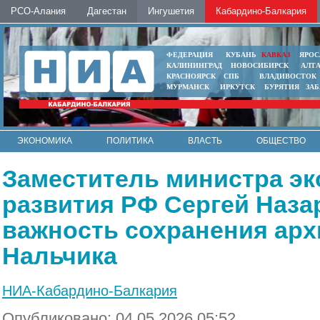
РСО-Алания
Дагестан
Ингушетия
Кабардино-Балкария
ФЕДЕРАЦИЯ
КУБАНЬ
КАВКАЗ
ЯРОС
КАЛИНИНГРАД
НОВОСИБИРСК
АЛТ
КРАСНОЯРСК
СПБ
ВЛАДИВОСТОК
МУРМАНСК
ИРКУТСК
БУРЯТИЯ
ЗА
ЭКОНОМИКА
ПОЛИТИКА
ВЛАСТЬ
ОБЩЕСТВО
АВТО
КОНТАКТЫ
Заместитель министра э
развития РФ Сергей Наза
важность сохранения арх
Нальчика
НИА-Кабардино-Балкария
Опубликовано: 04.05.2026 05:52