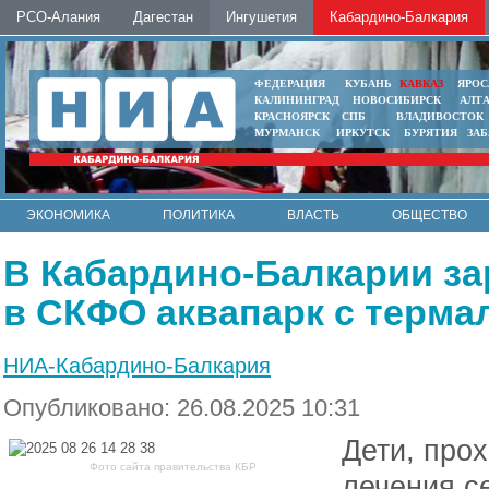
РСО-Алания
Дагестан
Ингушетия
Кабардино-Балкария
ФЕДЕРАЦИЯ
КУБАНЬ
КАВКАЗ
ЯРОС
КАЛИНИНГРАД
НОВОСИБИРСК
АЛТ
КРАСНОЯРСК
СПБ
ВЛАДИВОСТОК
МУРМАНСК
ИРКУТСК
БУРЯТИЯ
ЗА
ЭКОНОМИКА
ПОЛИТИКА
ВЛАСТЬ
ОБЩЕСТВО
АВТО
КОНТАКТЫ
В Кабардино-Балкарии з
в СКФО аквапарк с терма
НИА-Кабардино-Балкария
Опубликовано: 26.08.2025 10:31
Дети, про
Фото сайта правительства КБР
лечения с