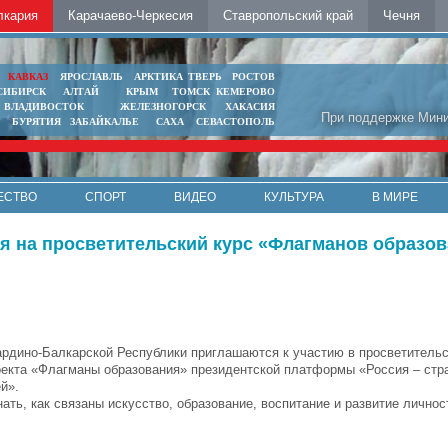
лкария
Карачаево-Черкесия
Ставропольский край
Чечня
Ь
КАВКАЗ
ЯРОСЛАВЛЬ
АРКТИКА
ТВЕРЬ
РОСТОВ
СИБИРСК
АЛТАЙ
КРЫМ
ТОМСК
КЕМЕРОВО
ВЛАДИВОСТОК
ЖЕЛЕЗНОГОРСК
ХАКАСИЯ
При поддержке Мини
БУРЯТИЯ
ЗАБАЙКАЛЬЕ
САХА
СЕВАСТОПОЛЬ
ЕСТВО
СПОРТ
ВИДЕО
КУЛЬТУРА
В МИРЕ
 на просветительский курс «Флагманов образов
рдино-Балкарской Республики приглашаются к участию в просветительс
оекта «Флагманы образования» президентской платформы «Россия – стр
й».
ть, как связаны искусство, образование, воспитание и развитие личност