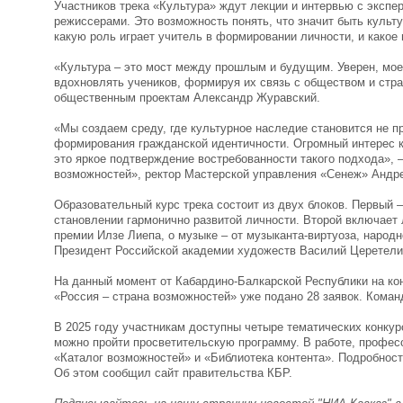
Участников трека «Культура» ждут лекции и интервью с экспер
режиссерами. Это возможность понять, что значит быть культ
какую роль играет учитель в формировании личности, и какое 
«Культура – это мост между прошлым и будущим. Уверен, мое 
вдохновлять учеников, формируя их связь с обществом и стр
общественным проектам Александр Журавский.
«Мы создаем среду, где культурное наследие становится не п
формирования гражданской идентичности. Огромный интерес к 
это яркое подтверждение востребованности такого подхода», 
возможностей», ректор Мастерской управления «Сенеж» Андре
Образовательный курс трека состоит из двух блоков. Первый –
становлении гармонично развитой личности. Второй включает 
премии Илзе Лиепа, о музыке – от музыканта-виртуоза, народ
Президент Российской академии художеств Василий Церетели.
На данный момент от Кабардино-Балкарской Республики на ко
«Россия – страна возможностей» уже подано 28 заявок. Коман
В 2025 году участникам доступны четыре тематических конкур
можно пройти просветительскую программу. В работе, профес
«Каталог возможностей» и «Библиотека контента». Подробнос
Об этом сообщил сайт правительства КБР.