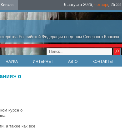
6 августа 2026
,
четверг
,
25
:
33
Кавказ
стерства Российской Федерации по делам Северного Кавказа
НАУКА
ИНТЕРНЕТ
АВТО
КОНТАКТЫ
ания» о
ком курсе о
ана
и, а также как все