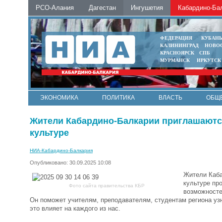
РСО-Алания
Дагестан
Ингушетия
Кабардино-Ба
ФЕДЕРАЦИЯ
КУБАН
КАЛИНИНГРАД
НОВО
КРАСНОЯРСК
СПБ
МУРМАНСК
ИРКУТСК
ЭКОНОМИКА
ПОЛИТИКА
ВЛАСТЬ
ОБЩ
Жители Кабардино-Балкарии приглашаются
культуре
НИА-Кабардино-Балкария
Опубликовано: 30.09.2025 10:08
Жители Каба
культуре пр
Фото сайта правительства КБР
возможносте
Он поможет учителям, преподавателям, студентам региона узна
это влияет на каждого из нас.