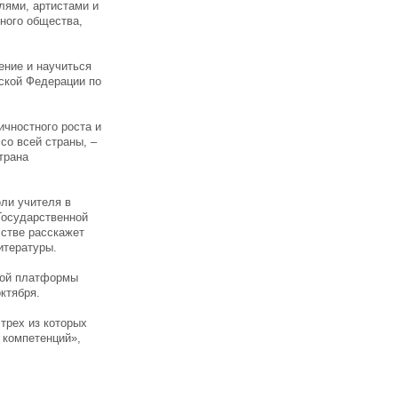
елями, артистами и
нного общества,
ение и научиться
йской Федерации по
ичностного роста и
со всей страны, –
трана
оли учителя в
Государственной
сстве расскажет
итературы.
кой платформы
ктября.
трех из которых
 компетенций»,