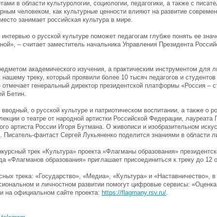
тами в области культурологии, социологии, педагогики, а также с писат
урным человеком, как культурные ценности влияют на развитие совреме
место занимает российская культура в мире.
интервью о русской культуре поможет педагогам глубже понять ее знач
аной», – считает заместитель начальника Управления Президента Росси
редметом академического изучения, а практическим инструментом для л
нашему треку, который проявили более 10 тысяч педагогов и студентов 
– отмечает генеральный директор президентской платформы «Россия – с
й Бетин.
 вводный, о русской культуре и патриотическом воспитании, а также о р
лекции о театре от народной артистки Российской Федерации, лауреата 
ного артиста России Игоря Бутмана. О живописи и изобразительном иску
 Писатель-фантаст Сергей Лукьяненко поделится знаниями в области л
нкурсный трек «Культура» проекта «Флагманы образования» президентс
да «Флагманов образования» приглашает присоединиться к треку до 12 о
сных трека: «Государство», «Медиа», «Культура» и «Наставничество», в 
сиональном и личностном развитии помогут цифровые сервисы: «Оценка
ти на официальном сайте проекта:
https://flagmany.rsv.ru/
.