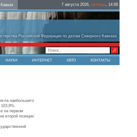
7 августа 2026
,
пятница
,
14
:
00
Кавказ
стерства Российской Федерации по делам Северного Кавказа
НАУКА
ИНТЕРНЕТ
АВТО
КОНТАКТЫ
тигла наибольшего
 103,8%.
же на первом
на второй позиции
сударственной