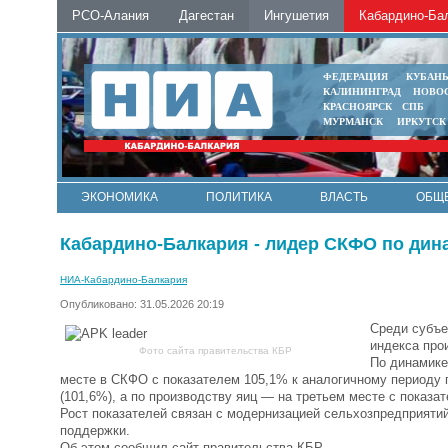
РСО-Алания
Дагестан
Ингушетия
Кабардино-Ба
ФЕДЕРАЦИЯ
КУБАН
КАЛИНИНГРАД
НОВО
КРАСНОЯРСК
СПБ
МУРМАНСК
ИРКУТСК
ЭКОНОМИКА
ПОЛИТИКА
ВЛАСТЬ
ОБЩ
Кабардино-Балкария - лидер СКФО по дин
НИА-Кабардино-Балкария
Опубликовано: 31.05.2026 20:19
Среди субъе
индекса про
Фото сайта правительства КБР
По динамике
месте в СКФО с показателем 105,1% к аналогичному периоду 
(101,6%), а по производству яиц — на третьем месте с показ
Рост показателей связан с модернизацией сельхозпредприят
поддержки.
Об этом сообщил сайт правительства КБР.