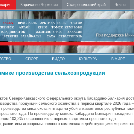
лкария
Карачаево-Черкесия
Ставропольский край
Чечня
Ь
КАВКАЗ
ЯРОСЛАВЛЬ
АРКТИКА
ТВЕРЬ
РОСТОВ
СИБИРСК
АЛТАЙ
КРЫМ
ТОМСК
КЕМЕРОВО
ВЛАДИВОСТОК
ЖЕЛЕЗНОГОРСК
ХАКАСИЯ
При поддержке Мини
БУРЯТИЯ
ЗАБАЙКАЛЬЕ
САХА
СЕВАСТОПОЛЬ
ЕСТВО
СПОРТ
ВИДЕО
КУЛЬТУРА
В МИРЕ
амике производства сельхозпродукции
ктов Северо-Кавказского федерального округа Кабардино-Балкария дос
изводства продукции сельского хозяйства в первом квартале 2026 года –
 производства мяса скота и птицы на убой в живом весе республика так
прошлого года. По производству молока Кабардино-Балкария находится 
ателем 103,3% по сравнению с первым кварталом прошлого года.
ий, развитием агропромышленного комплекса и действующими мерами го