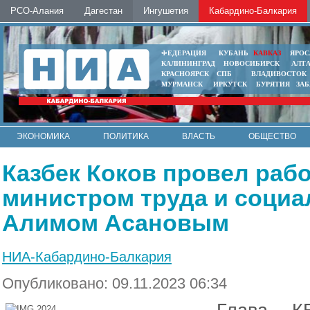
РСО-Алания
Дагестан
Ингушетия
Кабардино-Балкария
ФЕДЕРАЦИЯ
КУБАНЬ
КАВКАЗ
ЯРОС
КАЛИНИНГРАД
НОВОСИБИРСК
АЛТ
КРАСНОЯРСК
СПБ
ВЛАДИВОСТОК
МУРМАНСК
ИРКУТСК
БУРЯТИЯ
ЗА
ЭКОНОМИКА
ПОЛИТИКА
ВЛАСТЬ
ОБЩЕСТВО
АВТО
КОНТАКТЫ
Казбек Коков провел рабо
министром труда и соци
Алимом Асановым
НИА-Кабардино-Балкария
Опубликовано: 09.11.2023 06:34