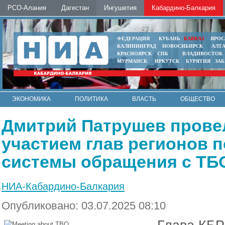
РСО-Алания
Дагестан
Ингушетия
Кабардино-Балкария
ФЕДЕРАЦИЯ
КУБАНЬ
КАВКАЗ
ЯРОС
КАЛИНИНГРАД
НОВОСИБИРСК
АЛТ
КРАСНОЯРСК
СПБ
ВЛАДИВОСТОК
МУРМАНСК
ИРКУТСК
БУРЯТИЯ
ЗА
ЭКОНОМИКА
ПОЛИТИКА
ВЛАСТЬ
ОБЩЕСТВО
АВТО
КОНТАКТЫ
Дмитрий Патрушев провел
участием глав регионов 
системы обращения с ТБО
НИА-Кабардино-Балкария
Опубликовано: 03.07.2025 08:10