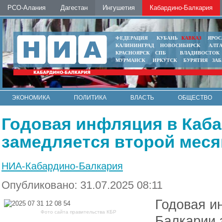
РСО-Алания
Дагестан
Ингушетия
Кабардино-Балкария
ФЕДЕРАЦИЯ
КУБАНЬ
КАВКАЗ
ЯРОС
КАЛИНИНГРАД
НОВОСИБИРСК
АЛТ
КРАСНОЯРСК
СПБ
ВЛАДИВОСТОК
МУРМАНСК
ИРКУТСК
БУРЯТИЯ
ЗА
ЭКОНОМИКА
ПОЛИТИКА
ВЛАСТЬ
ОБЩЕСТВО
АВТО
КОНТАКТЫ
Годовая инфляция в Каб
замедляется второй меся
НИА-Кабардино-Балкария
Опубликовано: 31.07.2025 08:11
Годовая и
Фото сайта правительства КБР
Балкарии 