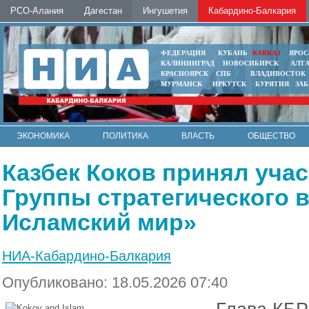
РСО-Алания
Дагестан
Ингушетия
Кабардино-Балкария
ФЕДЕРАЦИЯ
КУБАНЬ
КАВКАЗ
ЯРОС
КАЛИНИНГРАД
НОВОСИБИРСК
АЛТ
КРАСНОЯРСК
СПБ
ВЛАДИВОСТОК
МУРМАНСК
ИРКУТСК
БУРЯТИЯ
ЗА
ЭКОНОМИКА
ПОЛИТИКА
ВЛАСТЬ
ОБЩЕСТВО
АВТО
КОНТАКТЫ
Казбек Коков принял учас
Группы стратегического в
Исламский мир»
НИА-Кабардино-Балкария
Опубликовано: 18.05.2026 07:40