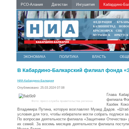
РСО-Алания
Дагестан
Ингушетия
Кабардино-Ба
ФЕДЕРАЦИЯ
КУБАН
КАЛИНИНГРАД
НОВО
КРАСНОЯРСК
СПБ
МУРМАНСК
ИРКУТСК
ЭКОНОМИКА
ПОЛИТИКА
ВЛАСТЬ
ОБЩ
В Кабардино-Балкарский филиал фонда «З
НИА-Кабардино-Балкария
Опубликовано: 25.03.2024 07:08
Глава Каба
филиала Фо
Фото: пресс-служба правительства региона
Казбек Кок
Владимира Путина, которую возглавлял Муаед Дадов. «Штаб
условия для того, чтобы избиратели могли собрать подписи з
По вопросам деятельности филиала «Защитники Отечества» 
их семей. За восемь месяцев деятельности филиала поступи
Муаед Дадов.