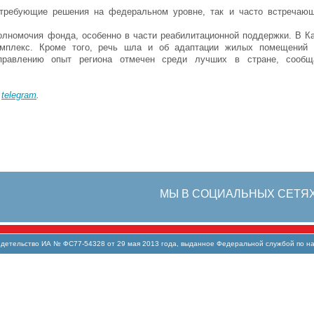
требующие решения на федеральном уровне, так и часто встречающ
полномочия фонда, особенно в части реабилитационной поддержки. В К
комплекс. Кроме того, речь шла и об адаптации жилых помещений
правлению опыт региона отмечен среди лучших в стране, сообщ
в
telegram
.
МЫ В СОЦИАЛЬНЫХ СЕТЯ
тельство ИА № ФС77-54328 от 29 мая 2013 года, выданное Федеральной службой по над