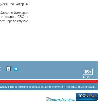
иеся, по которым
абардино-Балкарии
 ветеранов СВО с
ает пресс-служба
Х
RSS
зору в сфере связи, информационных технологий и массовых коммуникаций