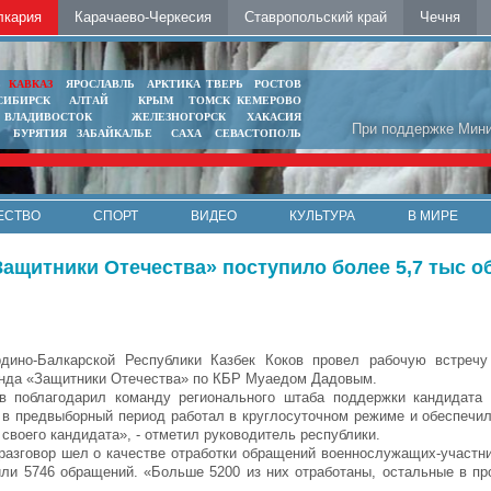
лкария
Карачаево-Черкесия
Ставропольский край
Чечня
Ь
КАВКАЗ
ЯРОСЛАВЛЬ
АРКТИКА
ТВЕРЬ
РОСТОВ
СИБИРСК
АЛТАЙ
КРЫМ
ТОМСК
КЕМЕРОВО
ВЛАДИВОСТОК
ЖЕЛЕЗНОГОРСК
ХАКАСИЯ
При поддержке Мини
БУРЯТИЯ
ЗАБАЙКАЛЬЕ
САХА
СЕВАСТОПОЛЬ
ЕСТВО
СПОРТ
ВИДЕО
КУЛЬТУРА
В МИРЕ
ащитники Отечества» поступило более 5,7 тыс 
рдино-Балкарской Республики Казбек Коков провел рабочую встречу
нда «Защитники Отечества» по КБР Муаедом Дадовым.
ов поблагодарил команду регионального штаба поддержки кандидата
 в предвыборный период работал в круглосуточном режиме и обеспечи
а своего кандидата», - отметил руководитель республики.
разговор шел о качестве отработки обращений военнослужащих-участн
ли 5746 обращений. «Больше 5200 из них отработаны, остальные в про