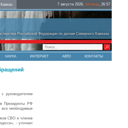
7 августа 2026
,
пятница
,
26
:
57
Кавказ
стерства Российской Федерации по делам Северного Кавказа
НАУКА
ИНТЕРНЕТ
АВТО
КОНТАКТЫ
обращений
 с руководителем
 в Президенты РФ
л все необходимые
иков СВО и членов
цессе», - уточнил