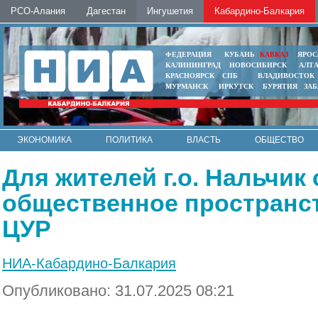
РСО-Алания
Дагестан
Ингушетия
Кабардино-Балкария
ФЕДЕРАЦИЯ
КУБАНЬ
КАВКАЗ
ЯРОС
КАЛИНИНГРАД
НОВОСИБИРСК
АЛТ
КРАСНОЯРСК
СПБ
ВЛАДИВОСТОК
МУРМАНСК
ИРКУТСК
БУРЯТИЯ
ЗА
ЭКОНОМИКА
ПОЛИТИКА
ВЛАСТЬ
ОБЩЕСТВО
АВТО
КОНТАКТЫ
Для жителей г.о. Нальчик
общественное пространс
ЦУР
НИА-Кабардино-Балкария
Опубликовано: 31.07.2025 08:21