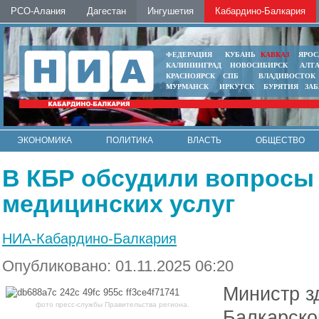
РСО-Алания
Дагестан
Ингушетия
Кабардино-Балкария
ФЕДЕРАЦИЯ
КУБАНЬ
КАВКАЗ
ЯРОС
КАЛИНИНГРАД
НОВОСИБИРСК
АЛТ
КРАСНОЯРСК
СПБ
ВЛАДИВОСТОК
МУРМАНСК
ИРКУТСК
БУРЯТИЯ
ЗА
ЭКОНОМИКА
ПОЛИТИКА
ВЛАСТЬ
ОБЩЕСТВО
АВТО
КОНТАКТЫ
В КБР обсудили вопросы
медицинских услуг
НИА-Кабардино-Балкария
Опубликовано: 01.11.2025 06:20
Министр з
фото пресс-службы Правительства региона.
Балкарско