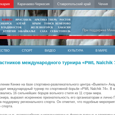
лкария
Карачаево-Черкесия
Ставропольский край
Чечня
Ь
КАВКАЗ
ЯРОСЛАВЛЬ
АРКТИКА
ТВЕРЬ
РОСТОВ
СИБИРСК
АЛТАЙ
КРЫМ
ТОМСК
КЕМЕРОВО
ВЛАДИВОСТОК
ЖЕЛЕЗНОГОРСК
ХАКАСИЯ
При поддержке Мини
БУРЯТИЯ
ЗАБАЙКАЛЬЕ
САХА
СЕВАСТОПОЛЬ
ЕСТВО
СПОРТ
ВИДЕО
КУЛЬТУРА
В МИРЕ
частников международного турнира «PWL Nalchik 
елении Кенже на базе спортивно-развлекательного центра «Вымпел» Ак
одит международный турнир по спортивной борьбе «PWL Nalchik 74». В в
новались 16 сильнейших борцов вольного стиля из 11 стран мира.
урнира, выразил искреннюю признательность его организаторам и лично 
 поддержку регионального спорта. Он отметил, что подобные мероприя
 спорта.
ональных, всероссийских и международных физкультурных и спортивны