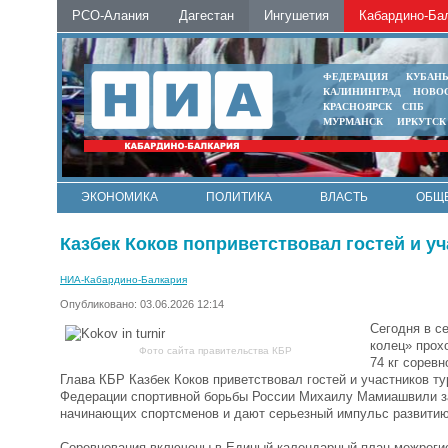
РСО-Алания
Дагестан
Ингушетия
Кабардино-Ба
ФЕДЕРАЦИЯ
КУБАН
КАЛИНИНГРАД
НОВО
КРАСНОЯРСК
СПБ
МУРМАНСК
ИРКУТСК
ЭКОНОМИКА
ПОЛИТИКА
ВЛАСТЬ
ОБЩ
Казбек Коков поприветствовал гостей и у
НИА-Кабардино-Балкария
Опубликовано: 03.06.2026 12:14
Сегодня в с
колец» прох
Фото сайта правительства КБР
74 кг сорев
Глава КБР Казбек Коков приветствовал гостей и участников т
Федерации спортивной борьбы России Михаилу Мамиашвили за
начинающих спортсменов и дают серьезный импульс развитию
Соревнования включены в Единый календарный план межреги