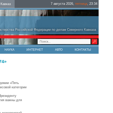
7 августа 2026
,
пятница
,
23
:
34
Кавказ
стерства Российской Федерации по делам Северного Кавказа
НАУКА
ИНТЕРНЕТ
АВТО
КОНТАКТЫ
74»
адемии «Пять
есовой категории
Президенту
тия важны для
х мероприятий