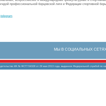
эгидой профессиональной борцовской лиги и Федерации спортивной бор
в
telegram
.
МЫ В СОЦИАЛЬНЫХ СЕТЯ
тельство ИА № ФС77-54328 от 29 мая 2013 года, выданное Федеральной службой по над