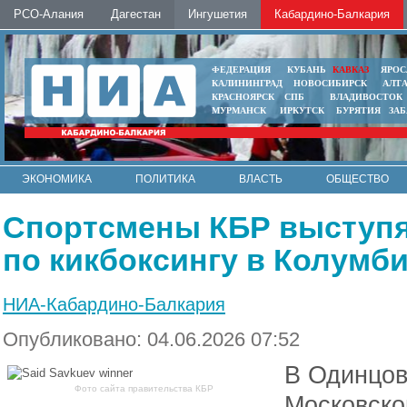
РСО-Алания
Дагестан
Ингушетия
Кабардино-Балкария
ФЕДЕРАЦИЯ
КУБАНЬ
КАВКАЗ
ЯРОС
КАЛИНИНГРАД
НОВОСИБИРСК
АЛТ
КРАСНОЯРСК
СПБ
ВЛАДИВОСТОК
МУРМАНСК
ИРКУТСК
БУРЯТИЯ
ЗА
ЭКОНОМИКА
ПОЛИТИКА
ВЛАСТЬ
ОБЩЕСТВО
АВТО
КОНТАКТЫ
Спортсмены КБР выступя
по кикбоксингу в Колумб
НИА-Кабардино-Балкария
Опубликовано: 04.06.2026 07:52
В Одинцов
Фото сайта правительства КБР
Московско